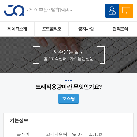
- 제이큐샵 / 聚齐网络 -
제이큐소개
포트폴리오
공지사항
견적문의
자주묻는질문
홈 / 고객센터 / 자주묻는질문
트래픽용량이란 무엇인가요?
호스팅
기본정보
글쓴이
고객지원팀
0건 3,511회