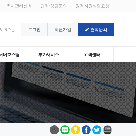
유지관리신청
견적/상담문의
원격지원상담요청
요*^_^*
로그인
회원가입
견적문의
!
서버호스팅
부가서비스
고객센터