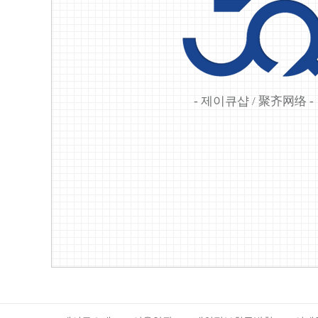
- 제이큐샵 / 聚齐网络 -