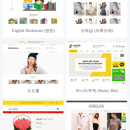
English Bookmom (영문)
도매샵 (의류도매)
도도몰
하니비무역 (Honey Bee)