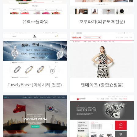
유엑스플라워
호루라기(의류도매전문)
LovelyHorse (악세사리 전문)
텐데이즈 (종합쇼핑몰)